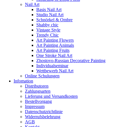
Nail Art
Basis Nail Art
Studio Nail Art
Schnörkel & Ombre
Shabby chic
Vintage Style
Trendy Chic
Art Painting Flowers
Art Painting Animals
Art Painting Fruits
One Stroke Nail Art
Zhostovo-Russian Decorative Painting
Individualseminar
Wettbewerb Nail Art
Online Schulungen
Infomation
Distributoren
Zahlungsarten
Lieferung und Versandkosten
Bestellvorgang
Impressum
Datenschutzrichtlinie
Widerrufsbelehrung
AGB
Kontakt