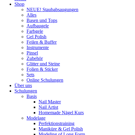
Shop
NEUE! Staubabsaugungen
Alles
Basen und Tops
Aufbaugele
Farbgele
Gel Polish
Feilen & Buffer
Instrumente
Pinsel
Zubehör
Glitter und Steine
Folien & Sticker
Sets
Online Schulungen
Über uns
Schulungen
Basis
Nail Master
Nail Artist
Homemade Nägel Kurs
Modelage
Perfektionstraining
Maniküre & Gel Polish
Modeling of Long Form