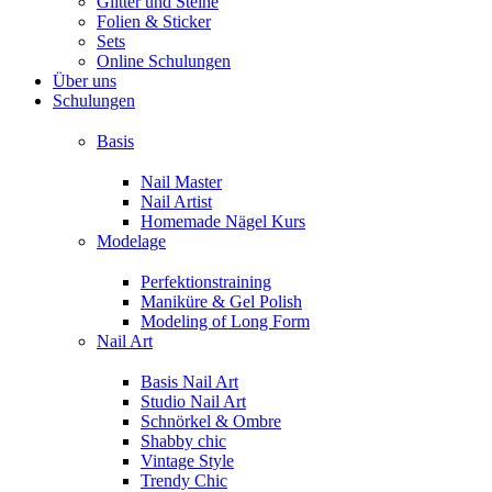
Glitter und Steine
Folien & Sticker
Sets
Online Schulungen
Über uns
Schulungen
Basis
Nail Master
Nail Artist
Homemade Nägel Kurs
Modelage
Perfektionstraining
Maniküre & Gel Polish
Modeling of Long Form
Nail Art
Basis Nail Art
Studio Nail Art
Schnörkel & Ombre
Shabby chic
Vintage Style
Trendy Chic