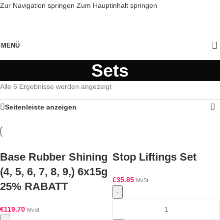
Zur Navigation springen
Zum Hauptinhalt springen
MENÜ
Sets
Alle 6 Ergebnisse werden angezeigt
Seitenleiste anzeigen
Base Rubber Shining
Stop Liftings Set
(4, 5, 6, 7, 8, 9,) 6x15g
€
35.85
MvSt
25% RABATT
-
€
119.70
MvSt