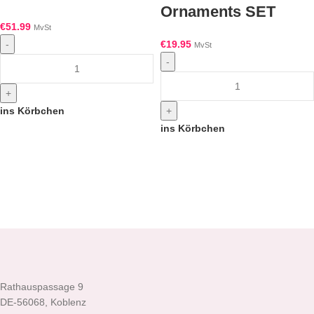
Ornaments SET
€
51.99
MvSt
€
19.95
-
MvSt
-
+
+
ins Körbchen
ins Körbchen
Rathauspassage 9
DE-56068, Koblenz