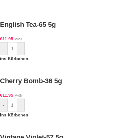
English Tea-65 5g
€
11.95
MvSt
-
+
ins Körbchen
Cherry Bomb-36 5g
€
11.95
MvSt
-
+
ins Körbchen
Vintage Violet-57 5g