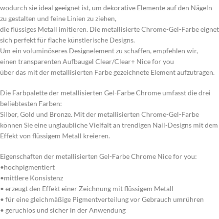
wodurch sie ideal geeignet ist, um dekorative Elemente auf den Nägeln
zu gestalten und feine Linien zu ziehen,
die flüssiges Metall imitieren. Die metallisierte Chrome-Gel-Farbe eignet
sich perfekt für flache künstlerische Designs.
Um ein voluminöseres Designelement zu schaffen, empfehlen wir,
einen transparenten Aufbaugel Clear/Clear+ Nice for you
über das mit der metallisierten Farbe gezeichnete Element aufzutragen.
Die Farbpalette der metallisierten Gel-Farbe Chrome umfasst die drei
beliebtesten Farben:
Silber, Gold und Bronze. Mit der metallisierten Chrome-Gel-Farbe
können Sie eine unglaubliche Vielfalt an trendigen Nail-Designs mit dem
Effekt von flüssigem Metall kreieren.
Eigenschaften der metallisierten Gel-Farbe Chrome Nice for you:
•hochpigmentiert
•mittlere Konsistenz
• erzeugt den Effekt einer Zeichnung mit flüssigem Metall
• für eine gleichmäßige Pigmentverteilung vor Gebrauch umrühren
• geruchlos und sicher in der Anwendung