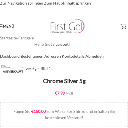
Zur Navigation springen
Zum Hauptinhalt springen
MENÜ
Startseite
/
Farbgele
Hello
(not
?
Log out
)
Dashboard
Bestellungen
Adressen
Kontodetails
Abmelden
AUSVERKAUFT
Chrome Silver 5g
€
7.99
MvSt
Fügen Sie
€
150.00
zum Warenkorb hinzu und erhalten Sie
kostenlosen Versand!