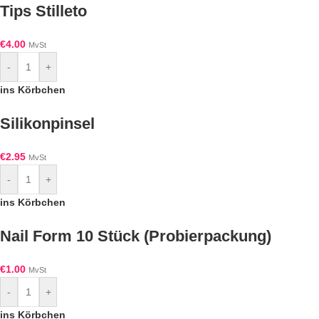
Tips Stilleto
€
4.00
MvSt
-
+
ins Körbchen
Silikonpinsel
€
2.95
MvSt
-
+
ins Körbchen
Nail Form 10 Stück (Probierpackung)
€
1.00
MvSt
-
+
ins Körbchen