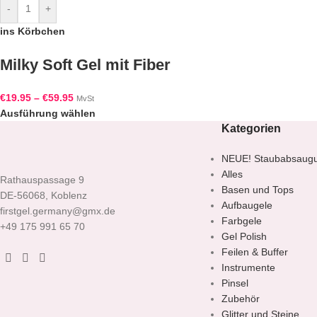
-
+
ins Körbchen
Milky Soft Gel mit Fiber
€
19.95
–
€
59.95
MvSt
Ausführung wählen
Kategorien
NEUE! Staubabsaug
Alles
Rathauspassage 9
Basen und Tops
DE-56068, Koblenz
Aufbaugele
firstgel.germany@gmx.de
Farbgele
+49 175 991 65 70
Gel Polish
Feilen & Buffer
Instrumente
Pinsel
Zubehör
Glitter und Steine