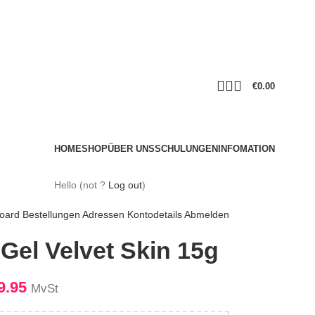
€
0.00
HOME
SHOP
ÜBER UNS
SCHULUNGEN
INFOMATION
Hello
(not
?
Log out
)
oard
Bestellungen
Adressen
Kontodetails
Abmelden
 Gel Velvet Skin 15g
9.95
MvSt