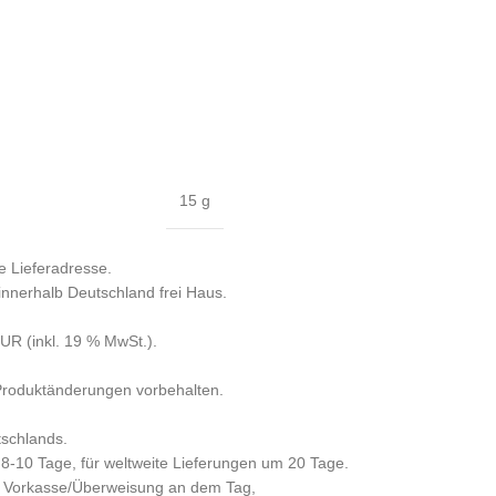
15 g
e Lieferadresse.
 innerhalb Deutschland frei Haus.
R (inkl. 19 % MwSt.).
 Produktänderungen vorbehalten.
tschlands.
 8-10 Tage, für weltweite Lieferungen um 20 Tage.
per Vorkasse/Überweisung an dem Tag,