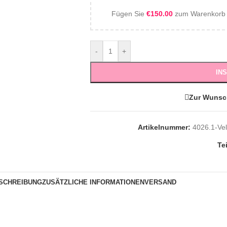
Fügen Sie
€
150.00
zum Warenkorb h
-
+
IN
Zur Wunsc
Artikelnummer:
4026.1-Vel
Te
SCHREIBUNG
ZUSÄTZLICHE INFORMATIONEN
VERSAND