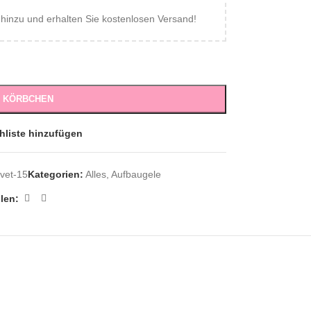
inzu und erhalten Sie kostenlosen Versand!
S KÖRBCHEN
hliste hinzufügen
vet-15
Kategorien:
Alles
,
Aufbaugele
ilen: