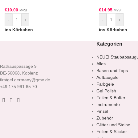
€
10.00
€
14.95
MvSt
MvSt
-
+
-
+
ins Körbchen
ins Körbchen
Kategorien
NEUE! Staubabsaug
Alles
Rathauspassage 9
Basen und Tops
DE-56068, Koblenz
Aufbaugele
firstgel.germany@gmx.de
Farbgele
+49 175 991 65 70
Gel Polish
Feilen & Buffer
Instrumente
Pinsel
Zubehör
Glitter und Steine
Folien & Sticker