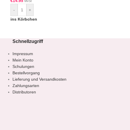
€
14.95
MvSt
€
14.95
MvSt
-
+
-
+
ins Körbchen
ins Körbchen
Schnellzugriff
Impressum
Mein Konto
Schulungen
Bestellvorgang
Lieferung und Versandkosten
Zahlungsarten
Distributoren