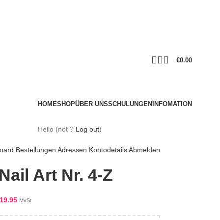
€
0.00
HOME
SHOP
ÜBER UNS
SCHULUNGEN
INFOMATION
Hello
(not
?
Log out
)
oard
Bestellungen
Adressen
Kontodetails
Abmelden
Nail Art Nr. 4-Z
19.95
MvSt