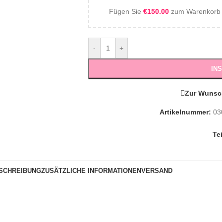
Fügen Sie
€
150.00
zum Warenkorb h
-
+
IN
Zur Wunsc
Artikelnummer:
03
Te
SCHREIBUNG
ZUSÄTZLICHE INFORMATIONEN
VERSAND