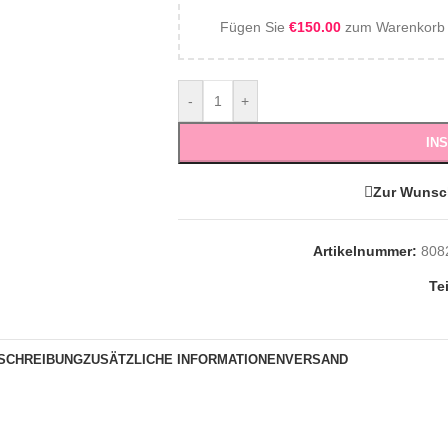
Fügen Sie
€
150.00
zum Warenkorb h
-
+
IN
Zur Wunsc
Artikelnummer:
808
Te
SCHREIBUNG
ZUSÄTZLICHE INFORMATIONEN
VERSAND