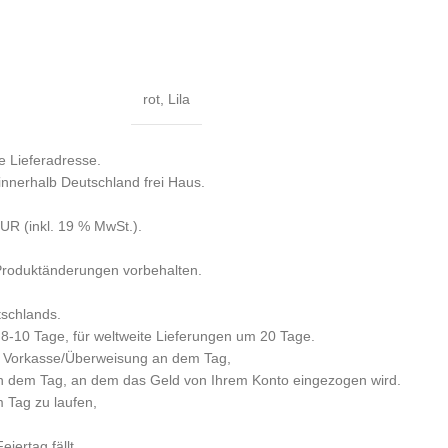
rot
,
Lila
e Lieferadresse.
 innerhalb Deutschland frei Haus.
R (inkl. 19 % MwSt.).
 Produktänderungen vorbehalten.
tschlands.
 8-10 Tage, für weltweite Lieferungen um 20 Tage.
per Vorkasse/Überweisung an dem Tag,
n dem Tag, an dem das Geld von Ihrem Konto eingezogen wird.
m Tag zu laufen,
iertag fällt,