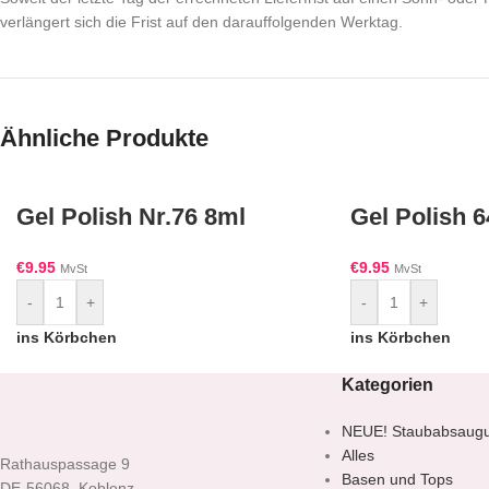
verlängert sich die Frist auf den darauffolgenden Werktag.
Ähnliche Produkte
Gel Polish Nr.76 8ml
Gel Polish 6
€
9.95
€
9.95
MvSt
MvSt
-
+
-
+
ins Körbchen
ins Körbchen
Kategorien
NEUE! Staubabsaug
Alles
Rathauspassage 9
Basen und Tops
DE-56068, Koblenz