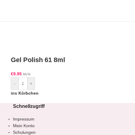
Gel Polish 61 8ml
Gel Polish
€
9.95
MvSt
€
9.95
MvSt
-
+
-
+
ins Körbchen
ins Körbchen
Schnellzugriff
Impressum
Mein Konto
Schulungen