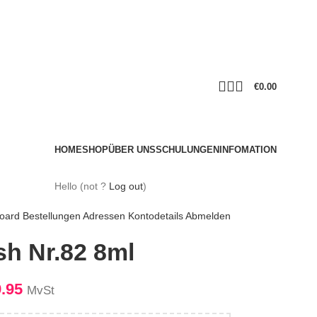
€
0.00
HOME
SHOP
ÜBER UNS
SCHULUNGEN
INFOMATION
Hello
(not
?
Log out
)
oard
Bestellungen
Adressen
Kontodetails
Abmelden
sh Nr.82 8ml
9.95
MvSt