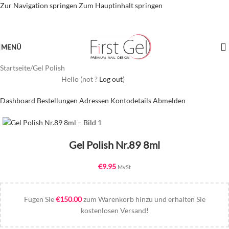
Zur Navigation springen
Zum Hauptinhalt springen
MENÜ
Startseite
/
Gel Polish
Hello
(not
?
Log out
)
Dashboard
Bestellungen
Adressen
Kontodetails
Abmelden
Gel Polish Nr.89 8ml
€
9.95
MvSt
Fügen Sie
€
150.00
zum Warenkorb hinzu und erhalten Sie
kostenlosen Versand!