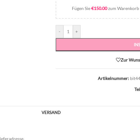
Fügen Sie
€
150.00
zum Warenkorb h
-
+
IN
Zur Wunsc
Artikelnummer:
bit4
Te
VERSAND
ieferadresse.