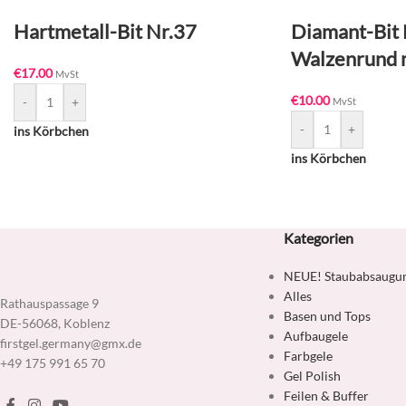
Hartmetall-Bit Nr.37
Diamant-Bit 
Walzenrund m
€
17.00
MvSt
€
10.00
-
+
MvSt
-
+
ins Körbchen
ins Körbchen
Kategorien
NEUE! Staubabsaugu
Alles
Rathauspassage 9
Basen und Tops
DE-56068, Koblenz
Aufbaugele
firstgel.germany@gmx.de
Farbgele
+49 175 991 65 70
Gel Polish
Feilen & Buffer