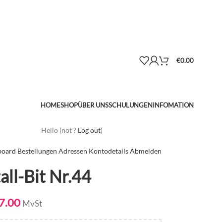
€
0.00
HOME
SHOP
ÜBER UNS
SCHULUNGEN
INFOMATION
Hello
(not
?
Log out
)
board
Bestellungen
Adressen
Kontodetails
Abmelden
ll-Bit Nr.44
7.00
MvSt