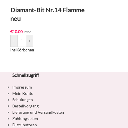
Diamant-Bit Nr.14 Flamme
Bit Nr.05 
neu
mittel
€
10.00
€
17.00
MvSt
MvSt
-
+
-
+
ins Körbchen
ins Körbchen
Schnellzugriff
Impressum
Mein Konto
Schulungen
Bestellvorgang
Lieferung und Versandkosten
Zahlungsarten
Distributoren