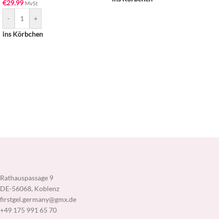
€
29.99
MvSt
-
+
ins Körbchen
Rathauspassage 9
DE-56068, Koblenz
firstgel.germany@gmx.de
+49 175 991 65 70