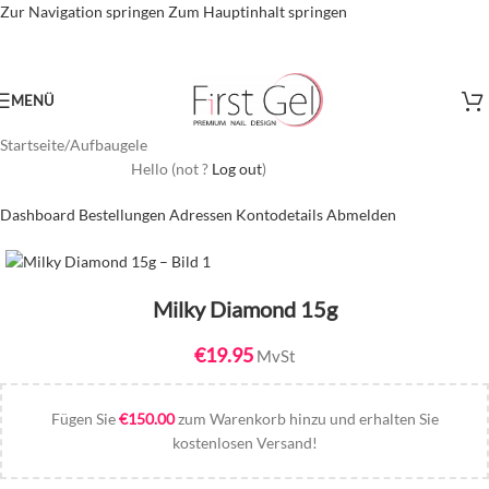
Zur Navigation springen
Zum Hauptinhalt springen
MENÜ
Startseite
/
Aufbaugele
Hello
(not
?
Log out
)
Dashboard
Bestellungen
Adressen
Kontodetails
Abmelden
Milky Diamond 15g
€
19.95
MvSt
Fügen Sie
€
150.00
zum Warenkorb hinzu und erhalten Sie
kostenlosen Versand!