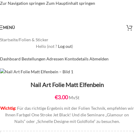
Zur Navigation springen
Zum Hauptinhalt springen
MENÜ
Startseite
/
Folien & Sticker
Hello
(not
?
Log out
)
Dashboard
Bestellungen
Adressen
Kontodetails
Abmelden
Nail Art Folie Matt Elfenbein
€
3.00
MvSt
Wichtig:
Für das richtige Ergebnis mit der Folien Technik, empfehlen wir
Ihnen Farbgel One Stroke Jet Black! Und die Seminare „Glamour on
Nails“ oder „Schnelle Designe mit Goldfolie“ zu besuchen.