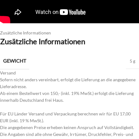
Zusätzliche Informationen
Zusätzliche Informationen
GEWICHT
5 g
Versand
Sofern nicht anders vereinbart, erfolgt die Lieferung an die angegebene
Lieferadresse.
Ab einem Bestellwert von 150,- (inkl. 19% MwSt.) erfolgt die Lieferung
innerhalb Deutschland frei Haus.
Für EU Länder Versand und Verpackung berechnen wir für EU 17,00
EUR (inkl. 19 % MwSt.).
Die angegebenen Preise erheben keinen Anspruch auf Vollständigkeit.
Die Angaben sind alle ohne Gewähr, Irrtümer, Druckfehler, Preis- und