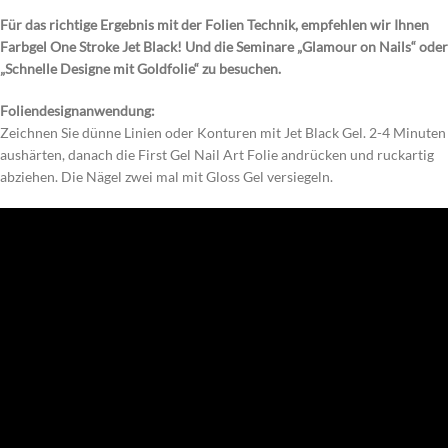
Für das richtige Ergebnis mit der Folien Technik, empfehlen wir Ihnen
Farbgel One Stroke Jet Black! Und die Seminare „Glamour on Nails“ oder
„Schnelle Designe mit Goldfolie“ zu besuchen.
Foliendesignanwendung:
Zeichnen Sie dünne Linien oder Konturen mit Jet Black Gel. 2-4 Minuten
aushärten, danach die First Gel Nail Art Folie andrücken und ruckartig
abziehen. Die Nägel zwei mal mit Gloss Gel versiegeln.