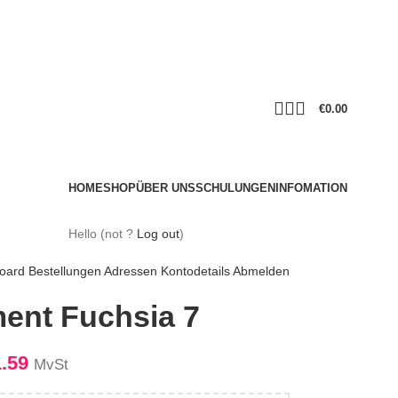
€
0.00
HOME
SHOP
ÜBER UNS
SCHULUNGEN
INFOMATION
Hello
(not
?
Log out
)
oard
Bestellungen
Adressen
Kontodetails
Abmelden
ent Fuchsia 7
1.59
MvSt