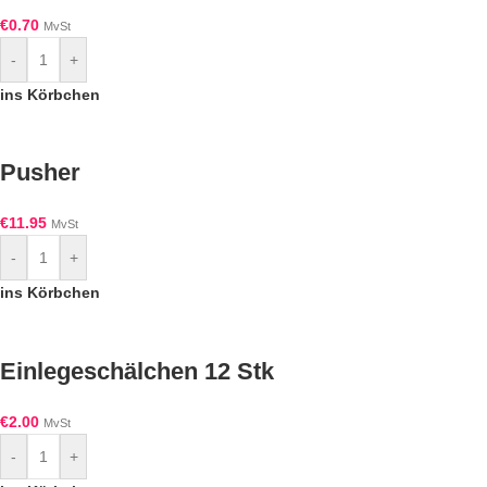
€
0.70
MvSt
-
+
ins Körbchen
Pusher
€
11.95
MvSt
-
+
ins Körbchen
Einlegeschälchen 12 Stk
€
2.00
MvSt
-
+