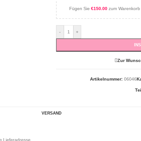
Fügen Sie
€
150.00
zum Warenkorb h
-
+
IN
Zur Wunsc
Artikelnummer:
06046
K
Te
VERSAND
e Lieferadresse.