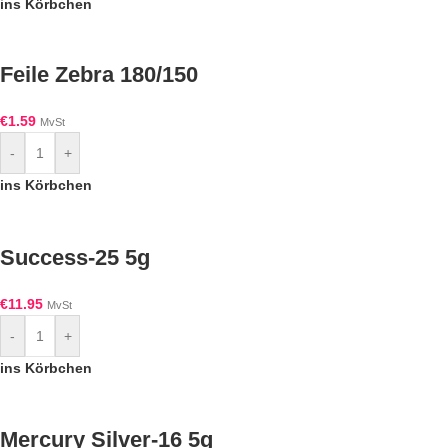
ins Körbchen
Feile Zebra 180/150
€
1.59
MvSt
-
+
ins Körbchen
Success-25 5g
€
11.95
MvSt
-
+
ins Körbchen
Mercury Silver-16 5g