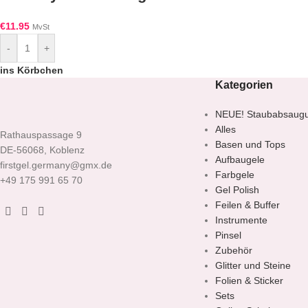
€
11.95
MvSt
-
+
ins Körbchen
Kategorien
NEUE! Staubabsaug
Alles
Rathauspassage 9
Basen und Tops
DE-56068, Koblenz
Aufbaugele
firstgel.germany@gmx.de
Farbgele
+49 175 991 65 70
Gel Polish
Feilen & Buffer
Instrumente
Pinsel
Zubehör
Glitter und Steine
Folien & Sticker
Sets