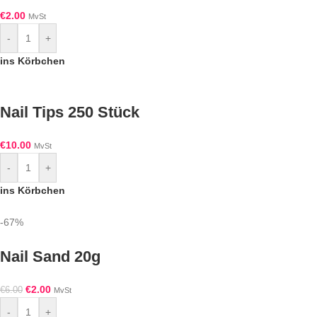
€
2.00
MvSt
-
+
ins Körbchen
Nail Tips 250 Stück
€
10.00
MvSt
-
+
ins Körbchen
-67%
Nail Sand 20g
€
2.00
€
6.00
MvSt
-
+