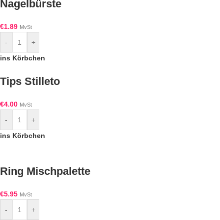
Nagelbürste
€
1.89
MvSt
-
+
ins Körbchen
Tips Stilleto
€
4.00
MvSt
-
+
ins Körbchen
Ring Mischpalette
€
5.95
MvSt
-
+