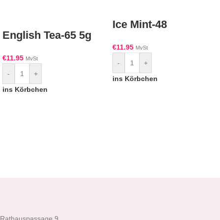
Ice Mint-48
English Tea-65 5g
€
11.95
MvSt
€
11.95
MvSt
-
+
-
+
ins Körbchen
ins Körbchen
Rathauspassage 9