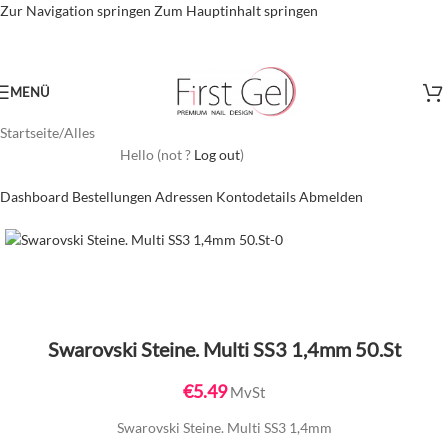
Zur Navigation springen
Zum Hauptinhalt springen
MENÜ
Startseite
/
Alles
Hello
(not
?
Log out
)
Dashboard
Bestellungen
Adressen
Kontodetails
Abmelden
Swarovski Steine. Multi SS3 1,4mm 50.St
€
5.49
MvSt
Swarovski Steine. Multi SS3 1,4mm