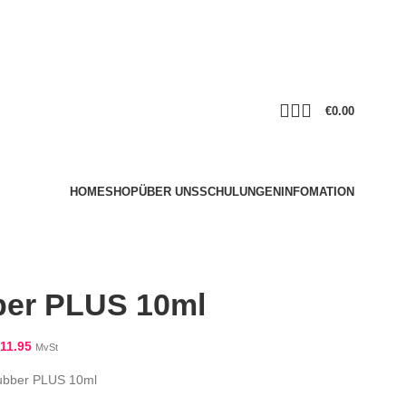
€
0.00
HOME
SHOP
ÜBER UNS
SCHULUNGEN
INFOMATION
er PLUS 10ml
11.95
MvSt
ubber PLUS 10ml