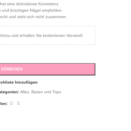
hat eine dickviskose Konsistenz
n und brüchigen Nägel empfohlen.
nicht und zieht sich nicht zusammen.
inzu und erhalten Sie kostenlosen Versand!
S KÖRBCHEN
chliste hinzufügen
ategorien:
Alles
,
Basen und Tops
ilen: