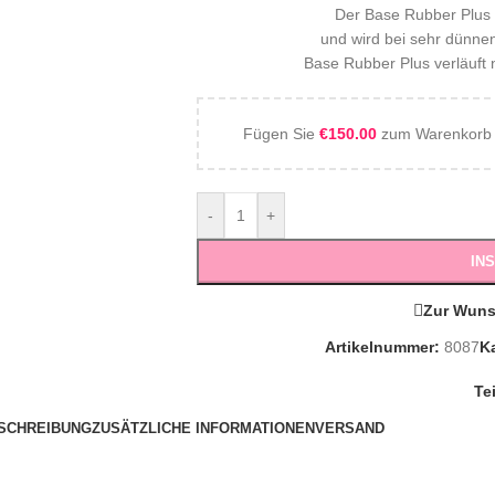
Der Base Rubber Plus 
und wird bei sehr dünne
Base Rubber Plus verläuft 
Fügen Sie
€
150.00
zum Warenkorb h
-
+
IN
Zur Wuns
Artikelnummer:
8087
K
Te
SCHREIBUNG
ZUSÄTZLICHE INFORMATIONEN
VERSAND