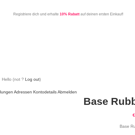
Registriere dich und erhalte
10% Rabatt
auf deinen ersten Einkauf!
Hello
(not
?
Log out
)
llungen
Adressen
Kontodetails
Abmelden
Base Rubb
€
Base R