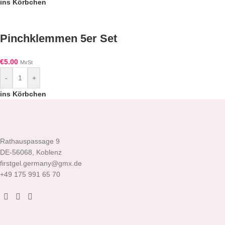
ins Körbchen
Pinchklemmen 5er Set
€
5.00
MvSt
-
+
ins Körbchen
Rathauspassage 9
DE-56068, Koblenz
firstgel.germany@gmx.de
+49 175 991 65 70