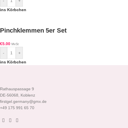
-
+
ins Körbchen
Pinchklemmen 5er Set
€
5.00
MvSt
-
+
ins Körbchen
Rathauspassage 9
DE-56068, Koblenz
firstgel.germany@gmx.de
+49 175 991 65 70