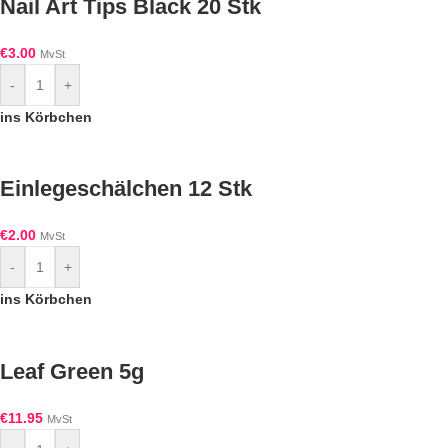
Nail Art Tips Black 20 Stk
€
3.00
MvSt
-
+
ins Körbchen
Einlegeschälchen 12 Stk
€
2.00
MvSt
-
+
ins Körbchen
Leaf Green 5g
€
11.95
MvSt