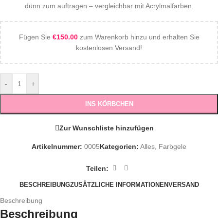
dünn zum auftragen – vergleichbar mit Acrylmalfarben.
Fügen Sie
€
150.00
zum Warenkorb hinzu und erhalten Sie
kostenlosen Versand!
-
+
INS KÖRBCHEN
Zur Wunschliste hinzufügen
Artikelnummer:
0005
Kategorien:
Alles
,
Farbgele
Teilen:
BESCHREIBUNG
ZUSÄTZLICHE INFORMATIONEN
VERSAND
Beschreibung
Beschreibung