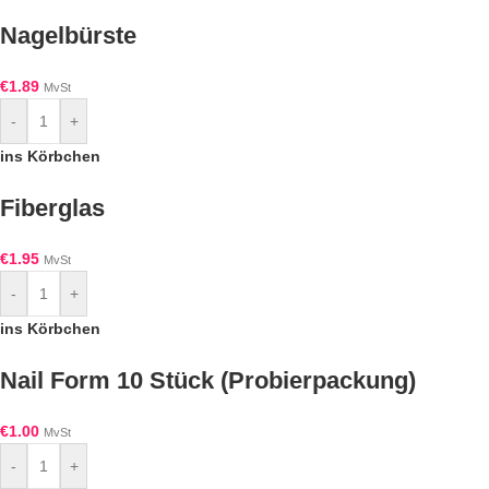
Nagelbürste
€
1.89
MvSt
-
+
ins Körbchen
Fiberglas
€
1.95
MvSt
-
+
ins Körbchen
Nail Form 10 Stück (Probierpackung)
€
1.00
MvSt
-
+