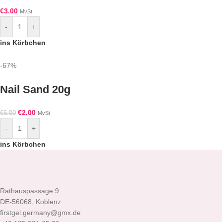
€
3.00
MvSt
-
+
ins Körbchen
-67%
Nail Sand 20g
€
2.00
€
6.00
MvSt
-
+
ins Körbchen
Rathauspassage 9
DE-56068, Koblenz
firstgel.germany@gmx.de