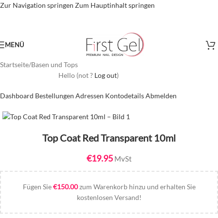
Zur Navigation springen
Zum Hauptinhalt springen
MENÜ
Startseite
/
Basen und Tops
Hello
(not
?
Log out
)
Dashboard
Bestellungen
Adressen
Kontodetails
Abmelden
Top Coat Red Transparent 10ml
€
19.95
MvSt
Fügen Sie
€
150.00
zum Warenkorb hinzu und erhalten Sie
kostenlosen Versand!