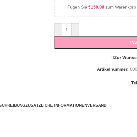
Fügen Sie
€
150.00
zum Warenkorb h
-
+
IN
Zur Wunsc
Artikelnummer:
00
Te
SCHREIBUNG
ZUSÄTZLICHE INFORMATIONEN
VERSAND