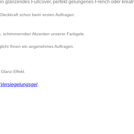
n glänzendes Fullcover, perfekt gelungenes French oder kreativ
 Deckkraft schon beim ersten Auftragen.
n, schimmernden Akzenten unserer Farbgele.
glicht Ihnen ein angenehmes Auftragen.
Glanz-Effekt.
ersiegelungsgel
.