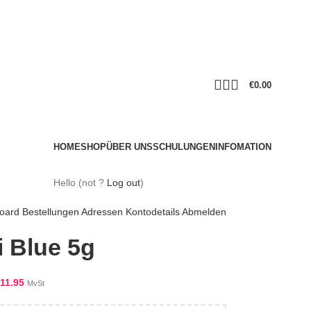
€
0.00
HOME
SHOP
ÜBER UNS
SCHULUNGEN
INFOMATION
Hello
(not
?
Log out
)
oard
Bestellungen
Adressen
Kontodetails
Abmelden
i Blue 5g
11.95
MvSt