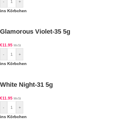
-
+
ins Körbchen
Glamorous Violet-35 5g
€
11.95
MvSt
-
+
ins Körbchen
White Night-31 5g
€
11.95
MvSt
-
+
ins Körbchen