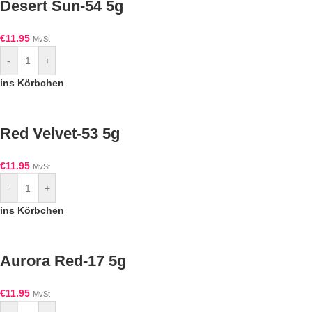
Desert Sun-54 5g
€
11.95
MvSt
-
+
ins Körbchen
Red Velvet-53 5g
€
11.95
MvSt
-
+
ins Körbchen
Aurora Red-17 5g
€
11.95
MvSt