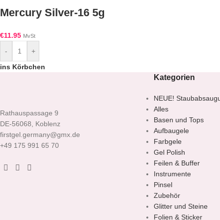
Mercury Silver-16 5g
€
11.95
MvSt
-
+
ins Körbchen
Kategorien
NEUE! Staubabsaug
Alles
Rathauspassage 9
Basen und Tops
DE-56068, Koblenz
Aufbaugele
firstgel.germany@gmx.de
Farbgele
+49 175 991 65 70
Gel Polish
Feilen & Buffer
Instrumente
Pinsel
Zubehör
Glitter und Steine
Folien & Sticker