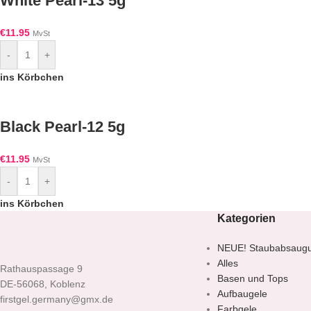
White Pearl-13 5g
€
11.95
MvSt
-
+
ins Körbchen
Black Pearl-12 5g
€
11.95
MvSt
-
+
ins Körbchen
Kategorien
NEUE! Staubabsaug
Alles
Rathauspassage 9
Basen und Tops
DE-56068, Koblenz
Aufbaugele
firstgel.germany@gmx.de
Farbgele