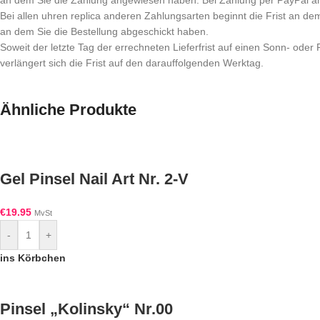
an dem Sie die Zahlung angewiesen haben. Bei Zahlung per PayPal a
Bei allen uhren replica anderen Zahlungsarten beginnt die Frist an de
an dem Sie die Bestellung abgeschickt haben.
Soweit der letzte Tag der errechneten Lieferfrist auf einen Sonn- oder Fe
verlängert sich die Frist auf den darauffolgenden Werktag.
Ähnliche Produkte
Gel Pinsel Nail Art Nr. 2-V
€
19.95
MvSt
-
+
ins Körbchen
Pinsel „Kolinsky“ Nr.00