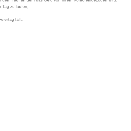
n dem Tag, an dem das Geld von Ihrem Konto eingezogen wird.
m Tag zu laufen,
iertag fällt,