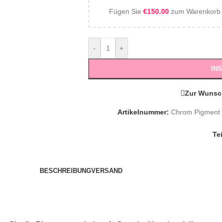
Fügen Sie
€
150.00
zum Warenkorb h
-
+
IN
Zur Wunsc
Artikelnummer:
Chrom Pigment 
Te
BESCHREIBUNG
VERSAND