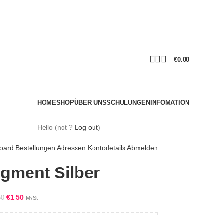
€
0.00
HOME
SHOP
ÜBER UNS
SCHULUNGEN
INFOMATION
Hello
(not
?
Log out
)
oard
Bestellungen
Adressen
Kontodetails
Abmelden
gment Silber
€
1.50
50
MvSt