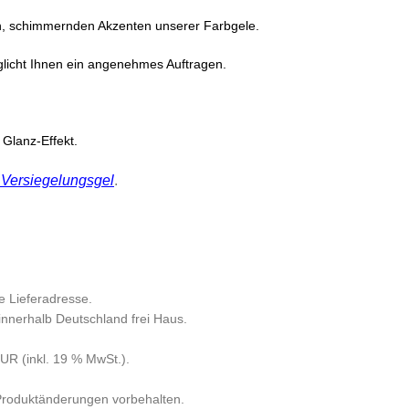
n, schimmernden Akzenten unserer Farbgele.
glicht Ihnen ein angenehmes Auftragen.
Glanz-Effekt.
ersiegelungsgel
.
e Lieferadresse.
 innerhalb Deutschland frei Haus.
R (inkl. 19 % MwSt.).
 Produktänderungen vorbehalten.