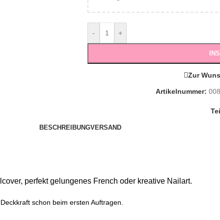
-
+
IN
Zur Wuns
Artikelnummer:
00
Te
BESCHREIBUNG
VERSAND
cover, perfekt gelungenes French oder kreative Nailart.
 Deckkraft schon beim ersten Auftragen.