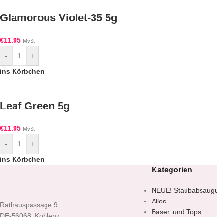
Glamorous Violet-35 5g
€
11.95
MvSt
-
+
ins Körbchen
Leaf Green 5g
€
11.95
MvSt
-
+
ins Körbchen
Kategorien
NEUE! Staubabsaug
Alles
Rathauspassage 9
Basen und Tops
DE-56068, Koblenz