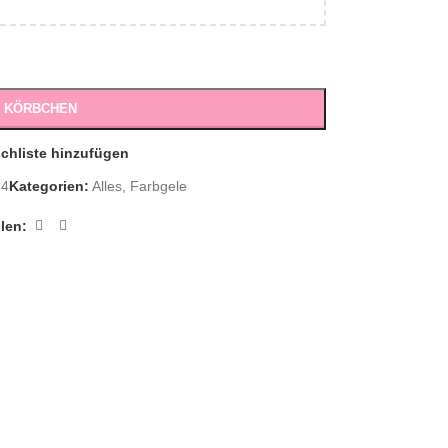
S KÖRBCHEN
chliste hinzufügen
84
Kategorien:
Alles
,
Farbgele
ilen: