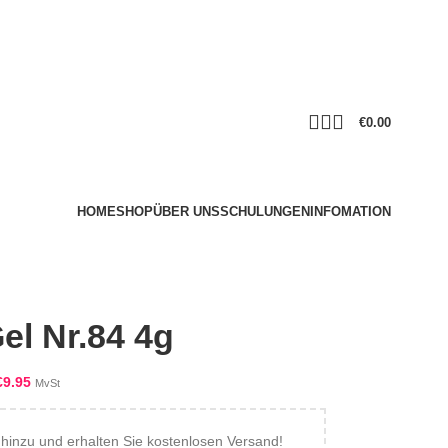
€
0.00
HOME
SHOP
ÜBER UNS
SCHULUNGEN
INFOMATION
el Nr.84 4g
€
9.95
MvSt
inzu und erhalten Sie kostenlosen Versand!